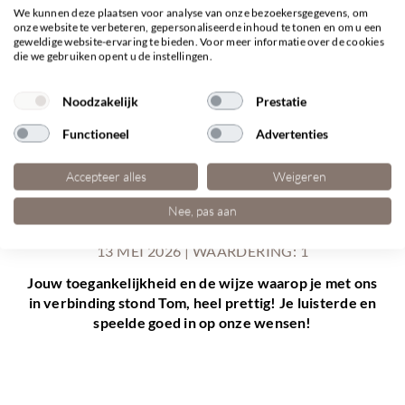
ANONIEM
We kunnen deze plaatsen voor analyse van onze bezoekersgegevens, om
onze website te verbeteren, gepersonaliseerde inhoud te tonen en om u een
15 MEI 2026 | WAARDERING: 8
geweldige website-ervaring te bieden. Voor meer informatie over de cookies
die we gebruiken opent u de instellingen.
Contact is heel prettig, duidelijk. Fijne mensen die
aan huis komen.
Noodzakelijk
Prestatie
Functioneel
Advertenties
Accepteer alles
Weigeren
Nee, pas aan
HILDE VAN VENROOIJ
13 MEI 2026 | WAARDERING: 1
Jouw toegankelijkheid en de wijze waarop je met ons
in verbinding stond Tom, heel prettig! Je luisterde en
speelde goed in op onze wensen!