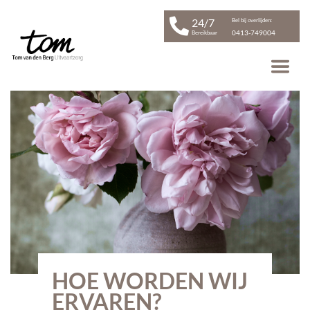
24/7
Bel bij overlijden:
0413-749004
Bereikbaar
HOE WORDEN WIJ
ERVAREN?