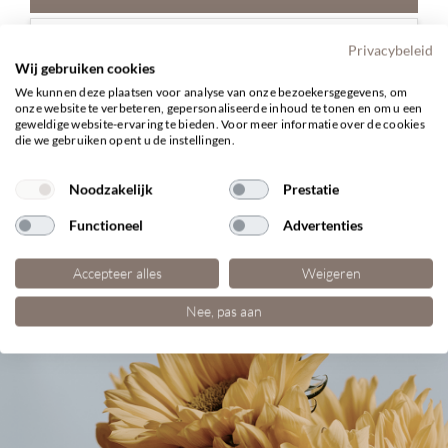
Hoe ziet de dag van de uitvaart eruit?
Privacybeleid
Wij gebruiken cookies
We kunnen deze plaatsen voor analyse van onze bezoekersgegevens, om
Kan de afscheidsceremonie zowel persoonlijk
onze website te verbeteren, gepersonaliseerde inhoud te tonen en om u een
als traditioneel zijn?
geweldige website-ervaring te bieden. Voor meer informatie over de cookies
die we gebruiken opent u de instellingen.
Kunnen naasten actief bijdragen aan de
Noodzakelijk
Prestatie
plechtigheid?
Functioneel
Advertenties
Welke keuzes zijn er voor het rouwvervoer?
Accepteer alles
Weigeren
Nee, pas aan