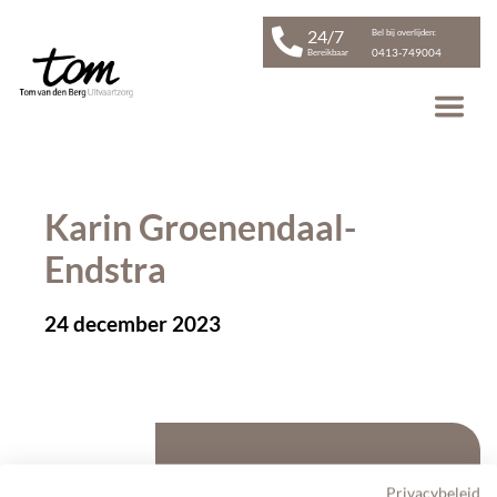
24/7
Bel bij overlijden:
0413-749004
Bereikbaar
Karin Groenendaal-
Endstra
24 december 2023
Gerelateerd Artikel
Privacybeleid