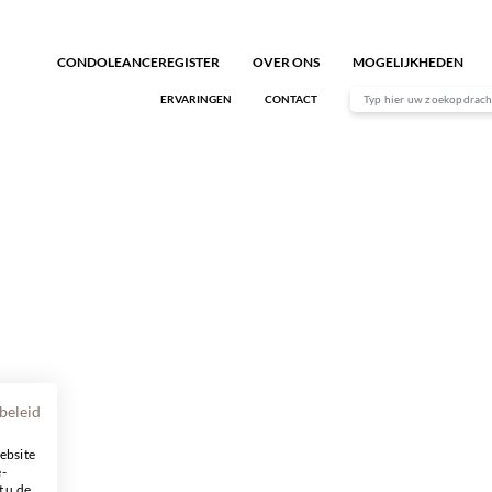
CONDOLEANCEREGISTER
OVER ONS
MOGELIJKHEDEN
ERVARINGEN
CONTACT
beleid
ebsite
e-
t u de