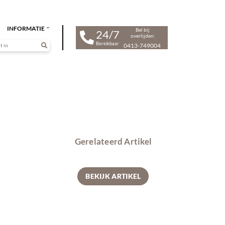
INFORMATIE
Bel bij
24/7
overlijden:
Bereikbaar
0413-749004
Gerelateerd Artikel
BEKIJK ARTIKEL