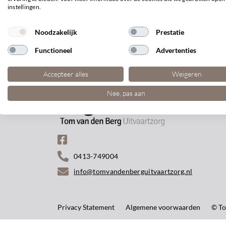
instellingen.
Noodzakelijk
Prestatie
Functioneel
Advertenties
Accepteer alles
Weigeren
Nee, pas aan
0413-749004
info@tomvandenberguitvaartzorg.nl
Privacy Statement
Algemene voorwaarden
© To