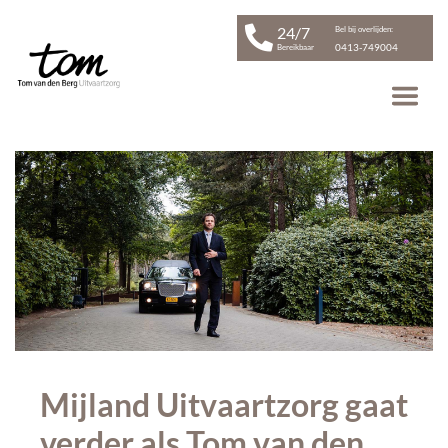
24/7
Bel bij overlijden:
0413-749004
Bereikbaar
Mijland Uitvaartzorg gaat
verder als Tom van den