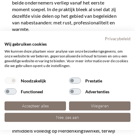
beide ondernemers verliep vanaf het eerste
moment soepel. In de praktijk bleek al snel dat zij
dezelfde visie delen op het gebied van begeleiden
van nabestaanden: met rust, professionaliteit en
warmte.
Privacybeleid
In de afgelopen jaren heeft Van den Berg Schijndel
Wij gebruiken cookies
en omgeving goed leren kennen als werkgebied.
We kunnen deze plaatsen voor analyse van onze bezoekersgegevens, om
Nabestaanden en betrokkenen ervaren veel
onze website te verbeteren, gepersonaliseerde inhoud te tonen en om u een
gelijkenissen tussen beide uitvaartverzorgers. Die
geweldige website-ervaring te bieden. Voor meer informatie over de cookies
die we gebruiken opent u de instellingen.
herkenbare benadering zorgt voor vertrouwen en
continuïteit.
Noodzakelijk
Prestatie
Een nieuwe naam als logisch
Functioneel
Advertenties
gevolg van de samenwerking
Accepteer alles
Weigeren
Door de groei van zowel de gedenkartikelen als de
uitvaartactiviteiten ontstond er geleidelijk een
Nee, pas aan
duidelijke taakverdeling. Tom Mijland richt zich
inmiddels volledig op Herdenkingswinkel, terwijl